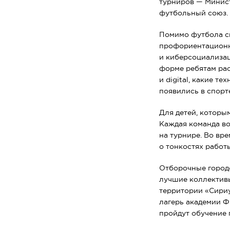
турниров — Минис
футбольный союз.
Помимо футбола с
профориентационну
и киберсоциализац
форме ребятам рас
и digital, какие т
появились в спорте
Для детей, которы
Каждая команда во
на турнире. Во вр
о тонкостях работ
Отборочные городс
лучшие коллективы
территории «Сириу
лагерь академии Ф
пройдут обучение 