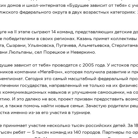
ких домов и школ-интернатов «Будущее зависит от тебя» с у
жского федерального округа в двух возрастных категориях: 
ге на II этапе сыграют 14 команд, представляющих детские д
е победителями в своих регионах. Казань примет коллективы 
а, Сызрани, Ульяновска, Пугачева, Альметьевска, Стерлитамак
евни Люльпаны, сел Порецкое и Неверкино.
ущее зависит от тебя» проводятся с 2005 года. У истоков пр
ников компании «МегаФон», которая получила развитие и пр
чемпионат. Сегодня это самый масштабный федеральный прое
печении государства, направленный не только на их физичес
их коммуникационных навыков и улучшение самооценки, на с
итию. И это далеко не все, проект призван предоставить воз
, а также помочь найти новые семьи. Зачастую родители ре
тка именно из-за его участия в турнире.
 принимает участие несколько тысяч российских детей. За 18
тысяч ребят — 5 тысяч команд из 140 городов. Партнеры по о