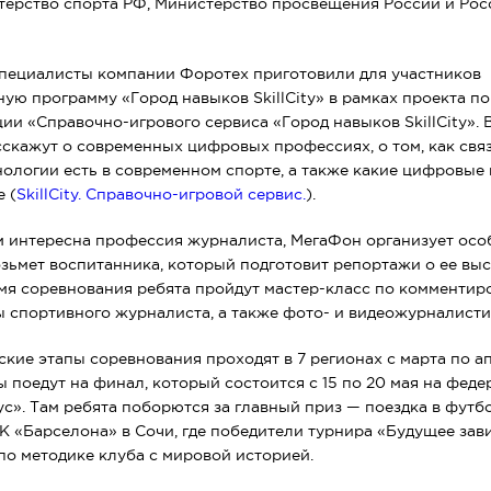
терство спорта РФ, Министерство просвещения России и Ро
пециалисты компании Форотех приготовили для участников
ю программу «Город навыков SkillCity» в рамках проекта п
ии «Справочно-игрового сервиса «Город навыков SkillCity». 
скажут о современных цифровых профессиях, о том, как свя
ехнологии есть в современном спорте, а также какие цифровы
 (
SkillCity. Справочно-игровой сервис.
).
м интересна профессия журналиста, МегаФон организует осо
зьмет воспитанника, который подготовит репортажи о ее вы
емя соревнования ребята пройдут мастер-класс по комментир
ы спортивного журналиста, а также фото- и видеожурналисти
кие этапы соревнования проходят в 7 регионах с марта по ап
 поедут на финал, который состоится с 15 по 20 мая на фед
с». Там ребята поборются за главный приз — поездка в фут
К «Барселона» в Сочи, где победители турнира «Будущее зави
по методике клуба с мировой историей.