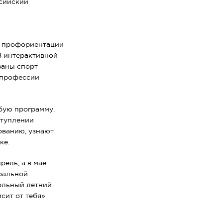
ссийский
о профориентации
В интерактивной
заны спорт
е профессии
бую программу.
ступлении
ованию, узнают
ке.
рель, а в мае
еральной
больный летний
сит от тебя»