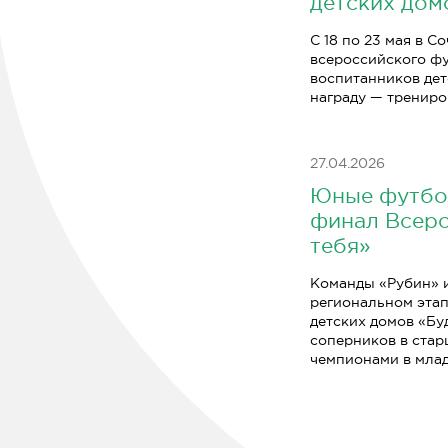
детских дом
С 18 по 23 мая в 
всероссийского фу
воспитанников дет
награду — трениро
27.04.2026
Юные футбол
финал Всеро
тебя»
Команды «Рубин» и
региональном этап
детских домов «Бу
соперников в стар
чемпионами в мла