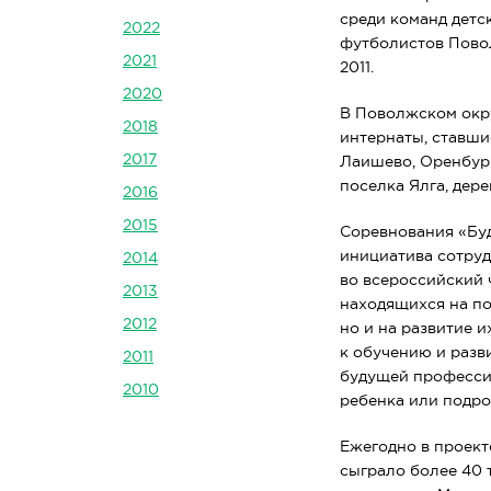
среди команд детс
2022
футболистов Повол
2021
2011.
2020
В Поволжском окру
2018
интернаты, ставши
2017
Лаишево, Оренбург
поселка Ялга, дер
2016
2015
Соревнования «Буд
инициатива сотруд
2014
во всероссийский 
2013
находящихся на по
2012
но и на развитие 
к обучению и разв
2011
будущей профессии
2010
ребенка или подрос
Ежегодно в проекте
сыграло более 40 