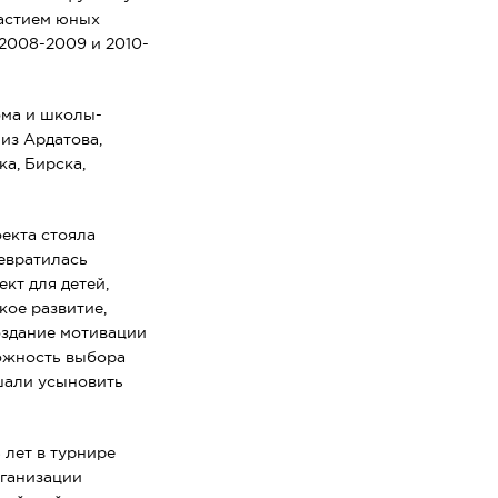
частием юных
2008-2009 и 2010-
ома и школы-
из Ардатова,
а, Бирска,
оекта стояла
евратилась
кт для детей,
кое развитие,
оздание мотивации
можность выбора
шали усыновить
 лет в турнире
рганизации