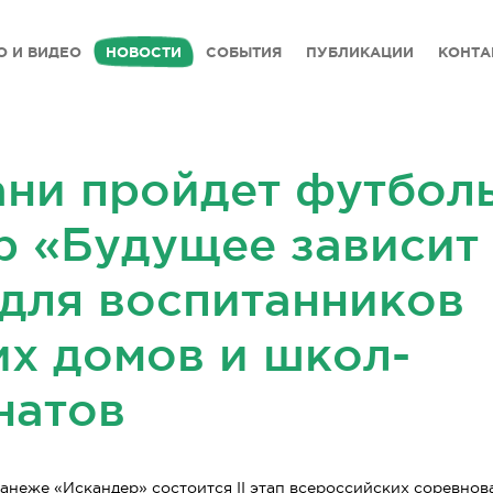
О И ВИДЕО
НОВОСТИ
СОБЫТИЯ
ПУБЛИКАЦИИ
КОНТА
ани пройдет футбол
р «Будущее зависит
 для воспитанников
их домов и школ-
натов
 манеже «Искандер» состоится II этап всероссийских соревно