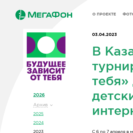
О ПРОЕКТЕ
ФОТ
03.04.2023
В Каз
турни
тебя»
детск
2026
Архив
интер
2025
2024
2023
С 6 по 7 апреля в