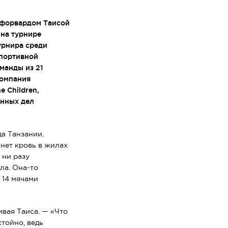
м форвардом Таисой
 на турнире
урнира среди
спортивной
оманды из 21
компания
 Children,
анных дел
а Танзании.
ынет кровь в жилах
 ни разу
ала.
Она-то
 14 мячами
ивая Таиса. — «Что
тойно, ведь