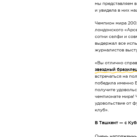
мы представляем в
и увидела в них на
Чемпион мира 2002
лондонского «Арс
сотни селфи и со
выдержал все исп
журналистов высту
«Вы отлично справ
звездный бразиле
встречаться на пол
победила именно Б
получите удовольс
чемпионате мира! 
удовольствие от ф
клуб».
В Ташкент — с Ку
Очень напряженны