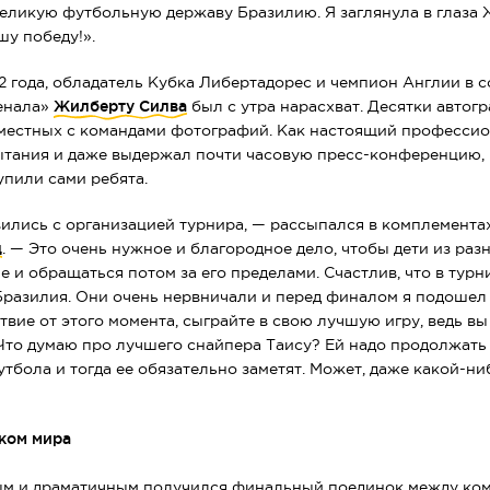
еликую футбольную державу Бразилию. Я заглянула в глаза
шу победу!».
 года, обладатель Кубка Либертадорес и чемпион Англии в с
енала»
Жилберту Силва
был с утра нарасхват. Десятки автог
вместных с командами фотографий. Как настоящий професси
ытания и даже выдержал почти часовую
пресс-конференцию
,
пили сами ребята.
ились с организацией турнира, — рассыпался в комплемента
ц
. — Это очень нужное и благородное дело, чтобы дети из раз
е и обращаться потом за его пределами. Счастлив, что в турн
разилия. Они очень нервничали и перед финалом я подошел к
твие от этого момента, сыграйте в свою лучшую игру, ведь в
Что думаю про лучшего снайпера Таису? Ей надо продолжать
утбола и тогда ее обязательно заметят. Может, даже
какой-ни
бком мира
м и драматичным получился финальный поединок между ко