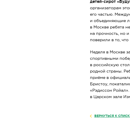
детей-сирот
«Будущ
организаторам это
его частью. Межд
и объединяющие лю
в Москве ребята н
на прочность, но 
поверили в то, что
Неделя в Москве з
спортивными побед
в российскую стол
родной страны. Ре
приёме в официал
Бристоу, покатали
«Рэдиссон Ройал».
в Царском зале Из
ВЕРНУТЬСЯ К СПИС