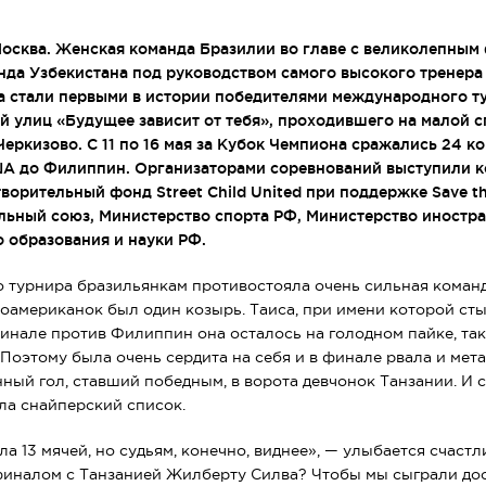
 Москва. Женская команда Бразилии во главе с великолепны
да Узбекистана под руководством самого высокого тренера
 стали первыми в истории победителями международного т
й улиц «Будущее зависит от тебя», проходившего на малой 
Черкизово. С 11 по 16 мая за Кубок Чемпиона сражались 24 к
ША до Филиппин. Организаторами соревнований выступили 
ворительный фонд Street Child United при поддержке Save the
льный союз, Министерство спорта РФ, Министерство иностр
 образования и науки РФ.
 турнира бразильянкам противостояла очень сильная команд
ноамериканок был один козырь. Таиса, при имени которой ст
инале против Филиппин она осталось на голодном пайке, так
 Поэтому была очень сердита на себя и в финале рвала и мет
нный гол, ставший победным, в ворота девчонок Танзании. И с
ла снайперский список.
ла 13 мячей, но судьям, конечно, виднее», — улыбается счастл
финалом с Танзанией Жилберту Силва? Чтобы мы сыграли дос