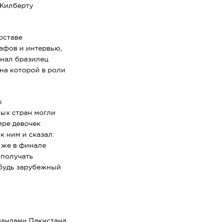
 Жилберту
оставе
рафов и интервью,
онал бразилец
 на которой в роли
х
ных стран могли
ире девочек
 ним и сказал:
ы же в финале
 получать
будь
зарубежный
мандами Пакистана