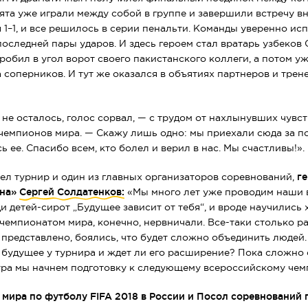
бята уже играли между собой в группе и завершили встречу вн
 1–1, и все решилось в серии пенальти. Команды уверенно ис
последней пары ударов. И здесь героем стал вратарь узбеков 
робил в угол ворот своего пакистанского коллеги, а потом у
а соперников. И тут же оказался в объятиях партнеров и тре
 не осталось, голос сорвал, — с трудом от нахлынувших чувс
чемпионов мира. — Скажу лишь одно: мы приехали сюда за п
ь ее. Спасибо всем, кто болел и верил в нас. Мы счастливы!».
ел турнир и один из главных организаторов соревнований,
г
она»
Сергей Солдатенков:
«Мы много лет уже проводим наши 
ди
детей-сирот
„Будущее зависит от тебя“, и вроде научились
 чемпионатом мира, конечно, нервничали.
Все-таки
столько ра
 представлено, боялись, что будет сложно объединить людей.
 будущее у турнира и ждет ли его расширение? Пока сложно с
втра мы начнем подготовку к следующему всероссийскому чем
мира по футболу FIFA 2018 в России и Посол соревнований 