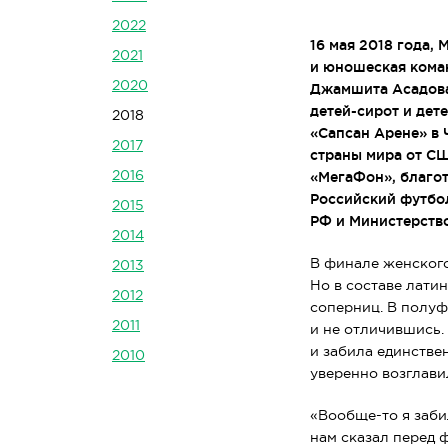
2022
16 мая 2018 года,
2021
и юношеская коман
2020
Джамшита Асадова
детей-сирот
и дете
2018
«Сапсан Арене» в 
2017
страны мира от С
2016
«МегаФон», благот
Российский футбо
2015
РФ и Министерство
2014
В финале женского
2013
Но в составе лати
2012
соперниц. В полуф
2011
и не отличившись.
и забила единстве
2010
уверенно возглави
«
Вообще-то
я заби
нам сказал перед 