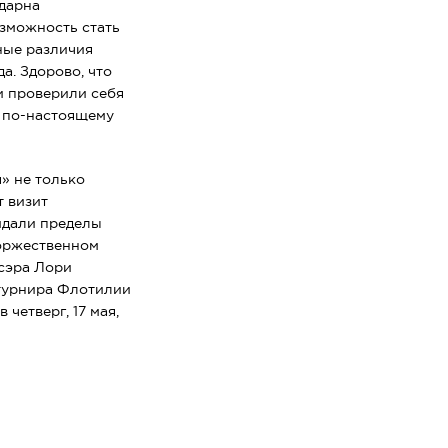
одарна
озможность стать
ные различия
а. Здорово, что
 и проверили себя
и
по-настоящему
» не только
т визит
идали пределы
торжественном
сэра Лори
 турнира Флотилии
четверг, 17 мая,