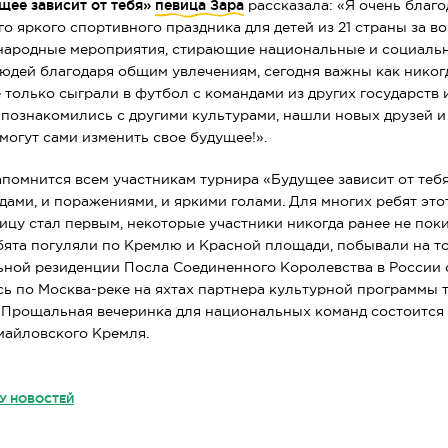
ее зависит от тебя»
певица Зара
рассказала: «Я очень благ
го яркого спортивного праздника для детей из 21 страны за в
ународные мероприятия, стирающие национальные и социаль
дей благодаря общим увлечениям, сегодня важны как никогд
е только сыграли в футбол с командами из других государств
и познакомились с другими культурами, нашли новых друзей 
 могут сами изменить свое будущее!».
апомнится всем участникам турнира «Будущее зависит от тебя
ами, и поражениями, и яркими голами. Для многих ребят это
ицу стал первым, некоторые участники никогда ранее не пок
бята погуляли по Кремлю и Красной площади, побывали на 
ьной резиденции Посла Соединенного Королевства в России 
сь по
Москва-реке
на яхтах партнера культурной программы
 Прощальная вечеринка для национальных команд состоится в 
майловского Кремля.
КУ НОВОСТЕЙ