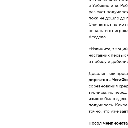
и Узбекистана. Ре
раз счет получился
пока не дошло до 
Сначала от четко п
пенальти от игрок
Асадова.
«Извините, эмоций
наставник первых 
в победу и добилис
Доволен, как прош
директор «МегаФ
соревнования сре
турниры, но перед
языков было здесь
получилось. Какое
точно, что уже за
Посол Чемпионата 