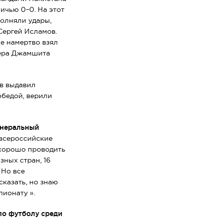
ичью 0–0. На этот
полняли удары,
Сергей Исламов.
же намертво взял
нера Джамшита
тв выдавил
обедой, верили
енеральный
всероссийские
 хорошо проводить
зных стран, 16
 Но все
казать, но знаю
пионату ».
по футболу среди