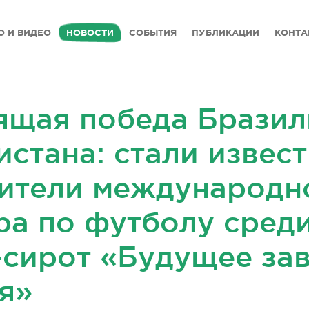
О И ВИДЕО
НОВОСТИ
СОБЫТИЯ
ПУБЛИКАЦИИ
КОНТА
ящая победа Бразил
истана: стали извес
ители международн
ра по футболу сред
-сирот «Будущее за
бя»