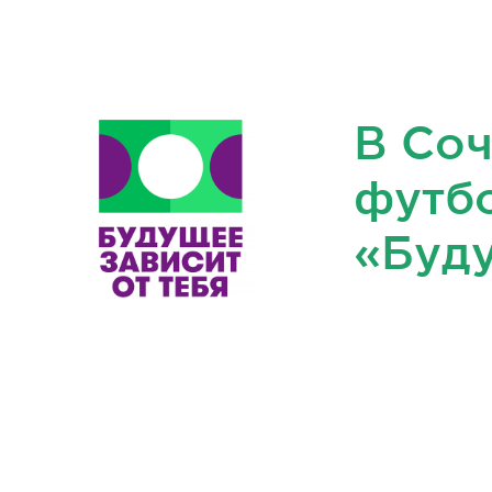
О ПРОЕКТЕ
ФОТ
В Соч
футб
«Буду