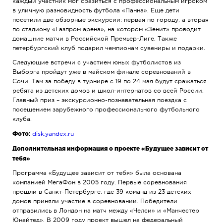
каждый участник мог сразиться с профессиональным игроком
в уличную разновидность футбола «Панна». Еще дети
посетили две обзорные экскурсии: первая по городу, а вторая
по стадиону «Газпром арена», на котором «Зенит» проводит
домашние матчи в Российской Премьер-Лиге. Также
петербургский клуб подарил чемпионам сувениры и подарки.
Следующие встречи с участием юных футболистов из
Выборга пройдут уже в майском финале соревнований в
Сочи. Там за победу в турнире с 19 по 24 мая будут сражаться
ребята из детских домов и школ-интернатов со всей России.
Главный приз – экскурсионно-познавательная поездка с
посещением зарубежного профессионального футбольного
клуба.
Фото:
disk.yandex.ru
Дополнительная информация о проекте
«Будущее зависит от
тебя»
Программа «Будущее зависит от тебя» была основана
компанией МегаФон в 2005 году. Первые соревнования
прошли в Санкт-Петербурге, где 39 команд из 23 детских
домов приняли участие в соревновании. Победители
отправились в Лондон на матч между «Челси» и «Манчестер
Юнайтед». В 2009 году проект вышел на федеральный