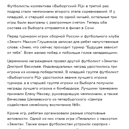
Футболисты коллектива «Выборгский РЦ» в третий раз
подряд стали чемпионами второго этапа соревнований. И у
младшей, и старшей команд по одной ничьей, остальные три
игры были выиграны с разгромным счетом. Теперь оба
состава из Выборга отправятся в финал в Сочи.
Перед турниром игрок сборной России и футбольного клуба
«Зенит» Максим Глушенков записал для ребят напутственные
слова: «Знаю, что сейчас проходит турнир “Будущее зависит
от тебя”. Всем желаю побед и побольше голов нападающим».
Церемонию награждения провел другой футболист «Зенита»
Дмитрий Васильев. Индивидуальных наград удостоились три
игрока из команд-победителей. В младшей группе футболист
«Выборгского РЦ» удостоился звания лучшего игрока
турнира
, а в старшей группе игроки из Выборга получили
награды лучшего игрока и бомбардира. Лучшими тренерами
признали Елену Махову, руководившую чемпионами, а также
Вячеслава Шелаевского из петербургского «Центра
содействия семейному воспитанию №9».
Кроме игр, ребятам организовали разные спортивные
активности. Одной из них стала игра «Пенальти» с маскотом
«Зенита». Также юным футболистам устроили сюрприз –