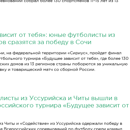
евнований собрал более 130 спортсменов 11–15 лет из 13
висит от тебя»: юные футболисты из
ов сразятся за победу в Сочи
Сочи, на федеральной территории «Сириус», пройдет финал
тбольного турнира «Будущее зависит от тебя», где более 130
ских домов из 13 регионов страны поборются за уникальную
вку и товарищеский матч со сборной России.
исты из Уссурийска и Читы вышли в
ссийского турнира «Будущее зависит от
з Читы и «Содействие» из Уссурийска одержали победу в
е Всероссийских соревнований по футболу среди команд