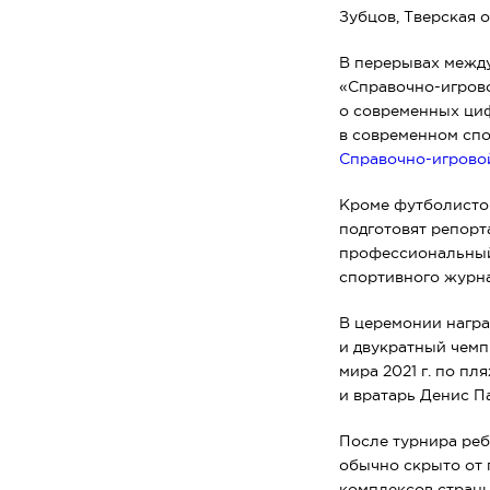
Зубцов, Тверская 
В перерывах между
«Справочно-игрово
о современных циф
в современном спо
Справочно-игровой
Кроме футболистов
подготовят репорт
профессиональный 
спортивного журна
В церемонии награ
и двукратный чемп
мира 2021 г. по п
и вратарь Денис П
После турнира реб
обычно скрыто от 
комплексов страны