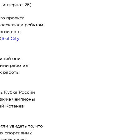
-интернат 26).
го проекта
рассказали ребятам
огии есть
(
SkillCity.
ваний они
ними работал
х работы
ь Кубка России
также чемпионы
ей Котенев
ли увидеть то, что
их спортивных
тскую ложу,