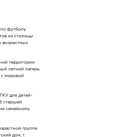
 по футболу
тов из столицы
х возрастных
ьной территории
ный летний лагерь
 с мировой
ГКУ для детей-
 В старшей
вия семейному
озрастной группе
кий дом, г.