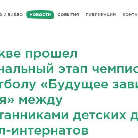
О И ВИДЕО
НОВОСТИ
СОБЫТИЯ
ПУБЛИКАЦИИ
КОНТА
кве прошел
нальный этап чемпи
тболу «Будущее зав
бя» между
танниками детских 
л-интернатов