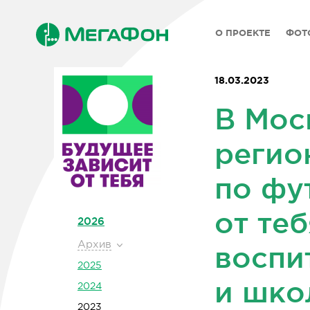
О ПРОЕКТЕ
ФОТ
18.03.2023
В Мос
регио
по фу
от те
2026
Архив
воспи
2025
и шко
2024
2023