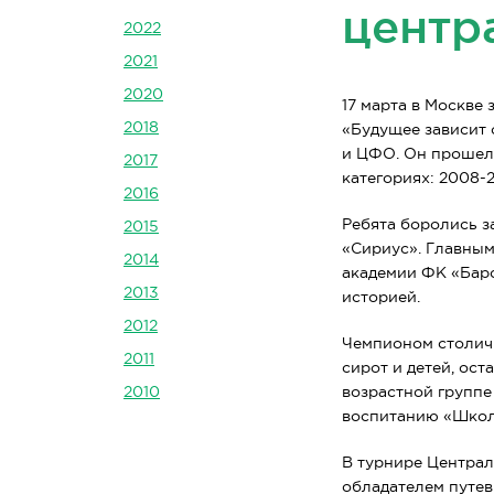
центр
2022
2021
2020
17 марта в Москве
2018
«Будущее зависит 
и ЦФО. Он прошел 
2017
категориях: 2008-2
2016
Ребята боролись з
2015
«Сириус». Главным
2014
академии ФК «Барс
2013
историей.
2012
Чемпионом столичн
2011
сирот и детей, ос
2010
возрастной группе
воспитанию «Школа
В турнире Централ
обладателем путев