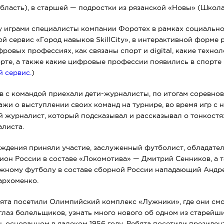
область), в старшей — подростки из рязанской «Новы» (Школа
 играми специалисты компании Форотех в рамках социально
й сервис «Город навыков SkillCity», в интерактивной форме 
ровых профессиях, как связаны спорт и digital, какие технол
рте, а также какие цифровые профессии появились в спорте 
 сервис.
)
 с командой приехали дети-журналисты, по итогам соревно
ажи о выступлении своих команд на турнире, во время игр с 
журналист, который подсказывал и рассказывал о тонкостя
листа.
ждения приняли участие, заслуженный футболист, обладател
ион России в составе «Локомотива» — Дмитрий Сенников, а 
ляжному футболу в составе сборной России нападающий Андр
архоменко.
ята посетили Олимпийский комплекс «Лужники», где они смог
глаз болельщиков, узнать много нового об одном из старейш
, основанном в далеком 1956 году. Ребята посетили президен