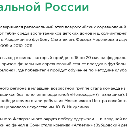
альной России
 завершился региональный этап всероссийских соревнований
от тебя» среди воспитанников детских домов и школ-интерна
в Академии по футболу Спартак им. Федора Черенкова в дву
009 и 2010-2011.
а выход в финал, который пройдет с 15 по 20 мая на федерал
 призом финальных соревнований станет поездка в футболь
елона», где победители пройдут обучение по методике клуба
ого региона в младшей возрастной группе стала команда из 
тавшихся без попечения родителей «Непоседы» (г. Балашиха).
 победителями стали ребята из Московского Центра содейст
 циркового искусства им. Ю. В. Никулина».
ьного Федерального округа победу одержали — в младшей в
ки на финал в Сочи стала команда «Атлетик» (Зубцовский детс