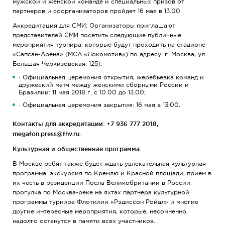
мужской и женской команде и специальных призов от
партнеров и соорганизаторов пройдет 16 мая в 13.00.
Аккредитация для СМИ: Организаторы приглашают
представителей СМИ посетить следующие публичные
мероприятия турнира, которые будут проходить на стадионе
«Сапсан-Арена» (МСА «Локомотив») по адресу: г. Москва, ул.
Большая Черкизовская, 125):
· Официальная церемония открытия, жеребьевка команд и
дружеский матч между женскими сборными России и
Бразилии: 11 мая 2018 г. с 10.00 до 13.00;
· Официальная церемония закрытия: 16 мая в 13.00.
Контакты для аккредитации: +7 936 777 2018,
megafon.press@fhv.ru.
Культурная и общественная программа:
В Москве ребят также будет ждать увлекательная культурная
программа: экскурсия по Кремлю и Красной площади, прием в
их честь в резиденции Посла Великобритании в России,
прогулка по Москва-реке на яхтах партнера культурной
программы турнира Флотилии «Рэдиссон Ройал» и многие
другие интересные мероприятия, которые, несомненно,
надолго останутся в памяти всех участников.