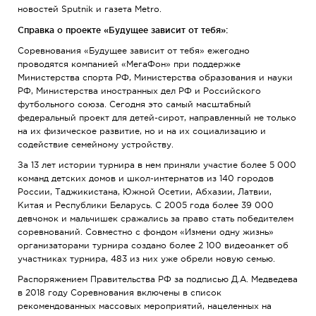
новостей Sputnik и газета Metro.
Справка о проекте «Будущее зависит от тебя»:
Соревнования «Будущее зависит от тебя» ежегодно
проводятся компанией «МегаФон» при поддержке
Министерства спорта РФ, Министерства образования и науки
РФ, Министерства иностранных дел РФ и Российского
футбольного союза. Сегодня это самый масштабный
федеральный проект для детей-сирот, направленный не только
на их физическое развитие, но и на их социализацию и
содействие семейному устройству.
За 13 лет истории турнира в нем приняли участие более 5 000
команд детских домов и школ-интернатов из 140 городов
России, Таджикистана, Южной Осетии, Абхазии, Латвии,
Китая и Республики Беларусь. С 2005 года более 39 000
девчонок и мальчишек сражались за право стать победителем
соревнований. Совместно с фондом «Измени одну жизнь»
организаторами турнира создано более 2 100 видеоанкет об
участниках турнира, 483 из них уже обрели новую семью.
Распоряжением Правительства РФ за подписью Д.А. Медведева
в 2018 году Соревнования включены в список
рекомендованных массовых мероприятий, нацеленных на