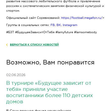
развитие массового любительского футбола и привлечение
россиян к систематическим занятиям физической культурой и
спортом.
Официальный сайт Соревнований:
https://football.megafon.ru/
>
Группы в социальных сетях:
FB
,
ВК
,
Instagram
#БЗТ #БудущееЗависитОтТебя #Iamyfuture #Iamsomebody
ВЕРНУТЬСЯ К СПИСКУ НОВОСТЕЙ
Возможно, Вам понравится
02.06.2026
В турнире «Будущее зависит от
тебя» приняли участие
воспитанники более 110 детских
домов
В Сочи прошел финал крупнейшего