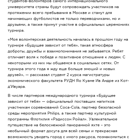
студентов–волонтеров самого интернационального
университета страны будут сопровождать участников на
протяжении всего пребывания в Москве и станут для
начинающих футболистов не только переводчиками, но и
друзьями, а также примут участие в официальных церемониях
турнира.
«Моя волонтерская деятельность началась в прошлом году на
турнире «Будущее зависит от тебя», такая атмосфера
доброты, дружбы и взаимопонимания не забывается. Ребят
отличает воля к победе и позитивное отношение к людям. С
некоторыми из них мы общаемся в социальных сетях. От
турнира этого года я жду еще больше эмоций и новых
друзей», — рассказал студент 2 курса магистратуры
экономического факультета РУДН Яо Куаме Ив Андре из Кот-
д’Ивуара.
В числе партнеров международного турнира «Будущее
зависит от тебя» — официальный поставщик напитков
участникам соревнований Coca-Cola, партнер безопасной
среды мероприятия Philips, а также партнер культурной
программы Флотилия «Рэдиссон Ройал». Увлекательное
путешествие на белоснежной панорамной яхте – это
необычный формат досуга для всей семьи и прекрасная
возможность увидеть город с иного ракурса, познакомиться с