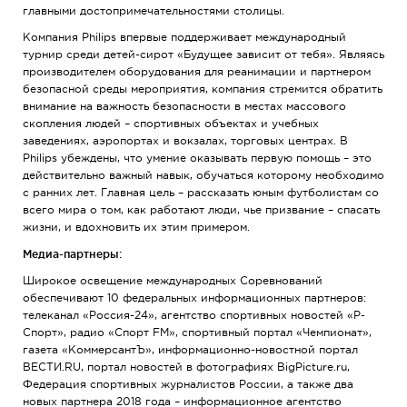
главными достопримечательностями столицы.
Компания Philips впервые поддерживает международный
турнир среди детей-сирот «Будущее зависит от тебя». Являясь
производителем оборудования для реанимации и партнером
безопасной среды мероприятия, компания стремится обратить
внимание на важность безопасности в местах массового
скопления людей – спортивных объектах и учебных
заведениях, аэропортах и вокзалах, торговых центрах. В
Philips убеждены, что умение оказывать первую помощь – это
действительно важный навык, обучаться которому необходимо
с ранних лет. Главная цель – рассказать юным футболистам со
всего мира о том, как работают люди, чье призвание – спасать
жизни, и вдохновить их этим примером.
Медиа-партнеры:
Широкое освещение международных Соревнований
обеспечивают 10 федеральных информационных партнеров:
телеканал «Россия-24», агентство спортивных новостей «Р-
Спорт», радио «Спорт FM», спортивный портал «Чемпионат»,
газета «КоммерсантЪ», информационно-новостной портал
ВЕСТИ.RU, портал новостей в фотографиях BigPicture.ru,
Федерация спортивных журналистов России, а также два
новых партнера 2018 года – информационное агентство