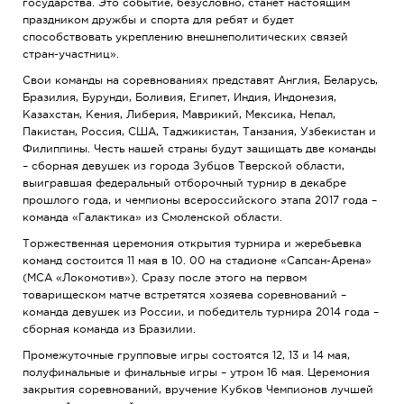
государства. Это событие, безусловно, станет настоящим
праздником дружбы и спорта для ребят и будет
способствовать укреплению внешнеполитических связей
стран-участниц».
Свои команды на соревнованиях представят Англия, Беларусь,
Бразилия, Бурунди, Боливия, Египет, Индия, Индонезия,
Казахстан, Кения, Либерия, Маврикий, Мексика, Непал,
Пакистан, Россия, США, Таджикистан, Танзания, Узбекистан и
Филиппины. Честь нашей страны будут защищать две команды
– сборная девушек из города Зубцов Тверской области,
выигравшая федеральный отборочный турнир в декабре
прошлого года, и чемпионы всероссийского этапа 2017 года –
команда «Галактика» из Смоленской области.
Торжественная церемония открытия турнира и жеребьевка
команд состоится 11 мая в 10. 00 на стадионе «Сапсан-Арена»
(МСА «Локомотив»). Сразу после этого на первом
товарищеском матче встретятся хозяева соревнований –
команда девушек из России, и победитель турнира 2014 года –
сборная команда из Бразилии.
Промежуточные групповые игры состоятся 12, 13 и 14 мая,
полуфинальные и финальные игры – утром 16 мая. Церемония
закрытия соревнований, вручение Кубков Чемпионов лучшей