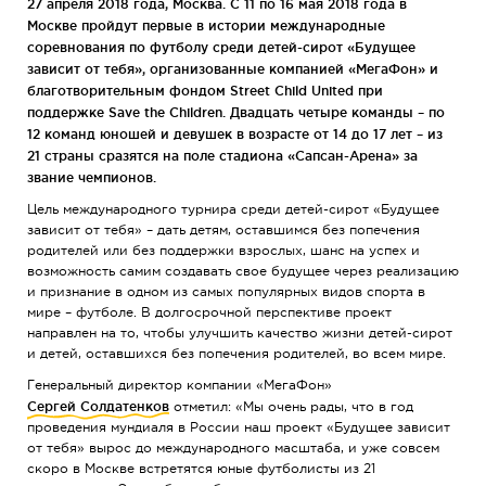
27 апреля 2018 года, Москва. С 11 по 16 мая 2018 года в
Москве пройдут первые в истории международные
соревнования по футболу среди детей-сирот «Будущее
зависит от тебя», организованные компанией «МегаФон» и
благотворительным фондом Street Child United при
поддержке Save the Children. Двадцать четыре команды – по
12 команд юношей и девушек в возрасте от 14 до 17 лет – из
21 страны сразятся на поле стадиона «Сапсан-Арена» за
звание чемпионов.
Цель международного турнира среди детей-сирот «Будущее
зависит от тебя» – дать детям, оставшимся без попечения
родителей или без поддержки взрослых, шанс на успех и
возможность самим создавать свое будущее через реализацию
и признание в одном из самых популярных видов спорта в
мире – футболе. В долгосрочной перспективе проект
направлен на то, чтобы улучшить качество жизни детей-сирот
и детей, оставшихся без попечения родителей, во всем мире.
Генеральный директор компании «МегаФон»
Сергей Солдатенков
отметил: «Мы очень рады, что в год
проведения мундиаля в России наш проект «Будущее зависит
от тебя» вырос до международного масштаба, и уже совсем
скоро в Москве встретятся юные футболисты из 21