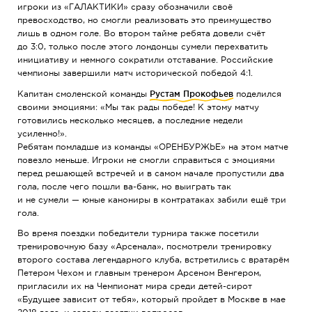
игроки из «ГАЛАКТИКИ» сразу обозначили своё
превосходство, но смогли реализовать это преимущество
лишь в одном голе. Во втором тайме ребята довели счёт
до 3:0, только после этого лондонцы сумели перехватить
инициативу и немного сократили отставание. Российские
чемпионы завершили матч исторической победой 4:1.
Капитан смоленской команды
Рустам Прокофьев
поделился
своими эмоциями: «Мы так рады победе! К этому матчу
готовились несколько месяцев, а последние недели
усиленно!».
Ребятам помладше из команды «ОРЕНБУРЖЬЕ» на этом матче
повезло меньше. Игроки не смогли справиться с эмоциями
перед решающей встречей и в самом начале пропустили два
гола, после чего пошли
ва-банк
, но выиграть так
и не сумели — юные канониры в контратаках забили ещё три
гола.
Во время поездки победители турнира также посетили
тренировочную базу «Арсенала», посмотрели тренировку
второго состава легендарного клуба, встретились с вратарём
Петером Чехом и главным тренером Арсеном Венгером,
пригласили их на Чемпионат мира среди
детей-сирот
«Будущее зависит от тебя», который пройдет в Москве в мае