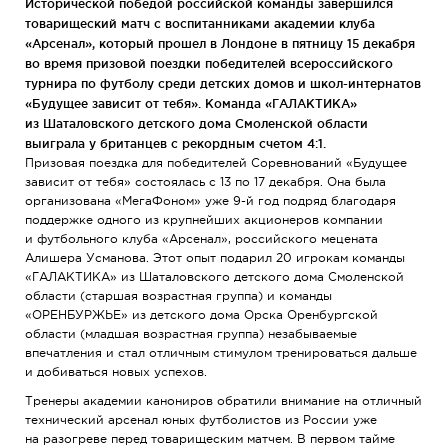
Исторической победой российской команды завершился
товарищеский матч c воспитанниками академии клуба
«Арсенал», который прошел в Лондоне в пятницу 15 декабря
во время призовой поездки победителей всероссийского
турнира по футболу среди детских домов и
школ-интернатов
«Будущее зависит от тебя». Команда «ГАЛАКТИКА»
из Шаталовского детского дома Смоленской области
выиграла у британцев с рекордным счетом 4:1.
Призовая поездка для победителей Соревнований «Будущее
зависит от тебя» состоялась с 13 по 17 декабря. Она была
организована «МегаФоном» уже
9-й
год подряд благодаря
поддержке одного из крупнейших акционеров компании
и футбольного клуба «Арсенал», российского мецената
Алишера Усманова. Этот опыт подарил 20 игрокам команды
«ГАЛАКТИКА» из Шаталовского детского дома Смоленской
области (старшая возрастная группа) и команды
«ОРЕНБУРЖЬЕ» из детского дома Орска Оренбургской
области (младшая возрастная группа) незабываемые
впечатления и стал отличным стимулом тренироваться дальше
и добиваться новых успехов.
Тренеры академии канониров обратили внимание на отличный
технический арсенал юных футболистов из России уже
на разогреве перед товарищеским матчем. В первом тайме