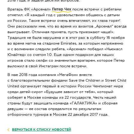
2018 года, и задали десятки вопросов.
Вратарь ФК «Арсенал»
Петер Чех
после встречи с ребятами
отметил: «Я каждый год с удовольствием общаюсь с детьми
из России. Такие встречи очень впечатляют, их глаза горят!
Они рассказали мне, что во время их визитов „Арсенал“ всегда
выигрывает. Отличная примета, пусть приезжают чаще!».
Традиция не была нарушена и в этот раз: в субботу 16 ноября
во время матча на стадионе Emirates, за которым напряженно
и с волнением следили ребята, «Арсенал» победил «Ньюкасл
Юнайтед» со счетом 1:0. Еще одним подарком для наших
игроков стало селфи со знаменитым вратарем, которое Петер
выложил в свой Инстаграм после встречи.
В мае 2018 года компания «МегаФон» вместе
с благотворительными фондами Save the Children и Street Child
United организует первый в истории России Чемпионат мира
среди
детей-сирот
«Будущее зависит от тебя», который
соберет в Москве команды из 22 государств. Честь нашей
страны будут защищать команда «ГАЛАКТИКА» и сборная
девушек — ее состав определится по результатам
отборочного турнира в Москве 22 декабря 2017 года.
ВЕРНУТЬСЯ К СПИСКУ НОВОСТЕЙ