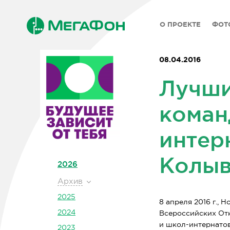
О ПРОЕКТЕ
ФОТ
08.04.2016
Лучши
коман
интер
Колыв
2026
Архив
2025
8 апреля 2016 г.,
2024
Всероссийских От
и
школ-интернато
2023