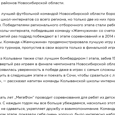
 районов Новосибирской области.
я лучшей футбольной командой Новосибирской области боро
и
школ-интернатов
со всего региона, но только две из них п
. Победителями регионального отборочного этапа стали реб
колы-интерната
, победившая команду «Жемчужина» со счетом
ретий раз подряд побеждают в I этапе соревнований и в 2014
ы. Команда «Жемчужина» продемонстрировала лучшую игру 
о турнира, пропустив в свои ворота только в финальной игре 
з Колывани также стал лучшим бомбардиром I этапа, забив 15
твертый раз играем в финале чемпионата Новосибирской обла
оявилась уверенность в победе даже в играх с самым сложн
ить в следующем этапе и поехать в Сочи, чтобы сразиться с
», — рассказал капитан команды Колыванской
школы-интерн
ать лет „МегаФон“ проводит соревнования для ребят из детс
в
. С каждым годом мы все больше убеждаемся, насколько этот
и не сдаваться, укрепляет дружбу и взаимопонимание. Коман
ном этапе, показали себя очень хорошо, было интересно набл