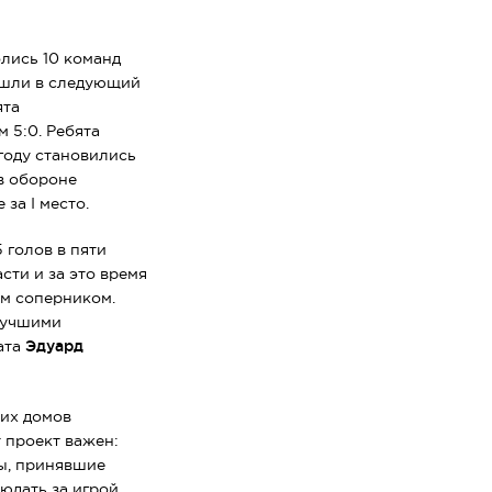
лись 10 команд
рошли в следующий
ята
 5:0. Ребята
 году становились
в обороне
за I место.
 голов в пяти
сти и за это время
ым соперником.
 лучшими
ата
Эдуард
ких домов
 проект важен:
ды, принявшие
юдать за игрой