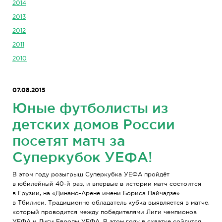
2014
2013
2012
2011
2010
07.08.2015
Юные футболисты из
детских домов России
посетят матч за
Суперкубок УЕФА!
В этом году розыгрыш Суперкубка УЕФА пройдёт
в юбилейный
40-й
раз, и впервые в истории матч состоится
в Грузии, на «
Динамо-Арене
имени Бориса Пайчадзе»
в Тбилиси. Традиционно обладатель кубка выявляется в матче,
который проводится между победителями Лиги чемпионов
УЕФА и Лиги Европы УЕФА. В этом году в схватке сойдутся