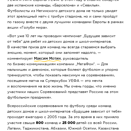
две испанские команды, «Барселона» и «Севилья».
Футболисты из Негинского детского дома не только увидят
этот зрелищный матч с трибун стадиона, но и сами пройдут
по газону вместе с двумя лучшими командами Европы в рамках
акции «Голуби мира».
«Вот уже 10 лет мы проводим чемпионат „Будущее зависит
от тебя“ для ребят из детских домов и
школ-интернатов
.
В качестве приза для команд мы всегда стараемся выбрать
эмоцию, момент, который они запомнят надолго, —
комментирует
Максим Мотин
, руководитель
по
бизнес-коммуникациям
компании „МегаФон“. — Для
мальчишек и девчонок, которые болеют футболом и упорно
тренируются, чтобы показать максимум на соревнованиях,
посещение матча на Суперкубок УЕФА — это мечта
и воспоминания на всю жизнь. Мы очень горды, что именно
участники наших Соревнований представят Россию на этом
футбольном празднике».
Всероссийские соревнования по футболу среди команд
детских домов и
школ-интернатов
«Будущее зависит от тебя»
проходят ежегодно с 2005 года. За это время в них приняло
участие свыше
800
команд и
25 000
детей со всей России,
Латвии, Таджикистана, Абхазии, Южной Осетии, Казахстана