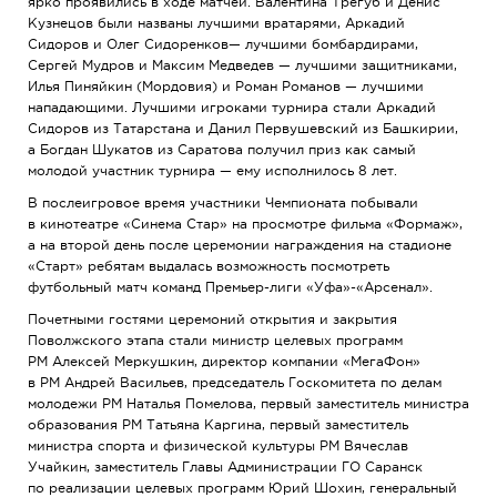
ярко проявились в ходе матчей. Валентина Трегуб и Денис
Кузнецов были названы лучшими вратарями, Аркадий
Сидоров и Олег Сидоренков— лучшими бомбардирами,
Сергей Мудров и Максим Медведев — лучшими защитниками,
Илья Пиняйкин (Мордовия) и Роман Романов — лучшими
нападающими. Лучшими игроками турнира стали Аркадий
Сидоров из Татарстана и Данил Первушевский из Башкирии,
а Богдан Шукатов из Саратова получил приз как самый
молодой участник турнира — ему исполнилось 8 лет.
В послеигровое время участники Чемпионата побывали
в кинотеатре «Синема Стар» на просмотре фильма «Формаж»,
а на второй день после церемонии награждения на стадионе
«Старт» ребятам выдалась возможность посмотреть
футбольный матч команд Премьер-лиги «Уфа»-«Арсенал».
Почетными гостями церемоний открытия и закрытия
Поволжского этапа стали министр целевых программ
РМ Алексей Меркушкин, директор компании «МегаФон»
в РМ Андрей Васильев, председатель Госкомитета по делам
молодежи РМ Наталья Помелова, первый заместитель министра
образования РМ Татьяна Каргина, первый заместитель
министра спорта и физической культуры РМ Вячеслав
Учайкин, заместитель Главы Администрации ГО Саранск
по реализации целевых программ Юрий Шохин, генеральный