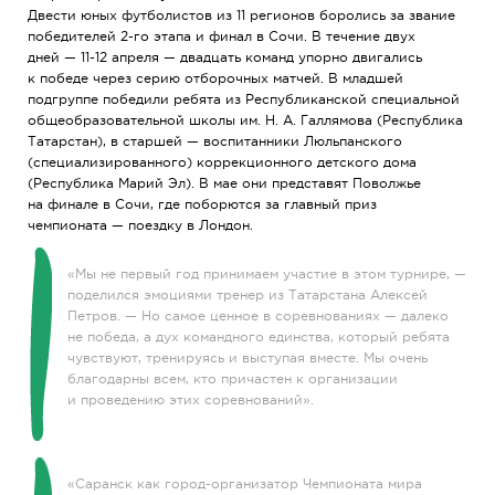
Двести юных футболистов из 11 регионов боролись за звание
победителей 2-го этапа и финал в Сочи. В течение двух
дней — 11-12 апреля — двадцать команд упорно двигались
к победе через серию отборочных матчей. В младшей
подгруппе победили ребята из Республиканской специальной
общеобразовательной школы им. Н. А. Галлямова (Республика
Татарстан), в старшей — воспитанники Люльпанского
(специализированного) коррекционного детского дома
(Республика Марий Эл). В мае они представят Поволжье
на финале в Сочи, где поборются за главный приз
чемпионата — поездку в Лондон.
«Мы не первый год принимаем участие в этом турнире, —
поделился эмоциями тренер из Татарстана Алексей
Петров. — Но самое ценное в соревнованиях — далеко
не победа, а дух командного единства, который ребята
чувствуют, тренируясь и выступая вместе. Мы очень
благодарны всем, кто причастен к организации
и проведению этих соревнований».
«Саранск как город-организатор Чемпионата мира