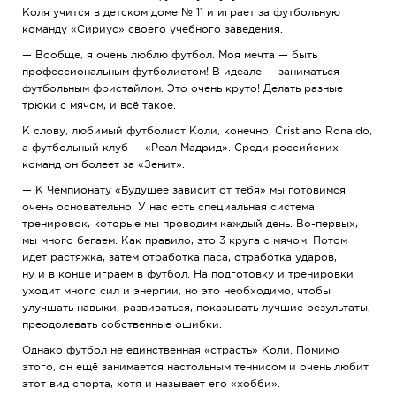
Коля учится в детском доме № 11 и играет за футбольную
команду «Сириус» своего учебного заведения.
— Вообще, я очень люблю футбол. Моя мечта — быть
профессиональным футболистом! В идеале — заниматься
футбольным фристайлом. Это очень круто! Делать разные
трюки с мячом, и всё такое.
К слову, любимый футболист Коли, конечно, Cristiano Ronaldo,
а футбольный клуб — «Реал Мадрид». Среди российских
команд он болеет за «Зенит».
— К Чемпионату «Будущее зависит от тебя» мы готовимся
очень основательно. У нас есть специальная система
тренировок, которые мы проводим каждый день. Во-первых,
мы много бегаем. Как правило, это 3 круга с мячом. Потом
идет растяжка, затем отработка паса, отработка ударов,
ну и в конце играем в футбол. На подготовку и тренировки
уходит много сил и энергии, но это необходимо, чтобы
улучшать навыки, развиваться, показывать лучшие результаты,
преодолевать собственные ошибки.
Однако футбол не единственная «страсть» Коли. Помимо
этого, он ещё занимается настольным теннисом и очень любит
этот вид спорта, хотя и называет его «хобби».