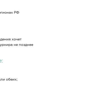
егионах РФ
едения хочет
турнира не позднее
:
или обеих;