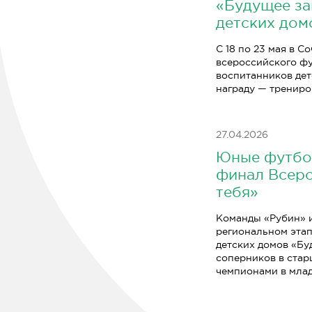
«Будущее за
детских дом
С 18 по 23 мая в 
всероссийского фу
воспитанников дет
награду — трениро
27.04.2026
Юные футбол
финал Всеро
тебя»
Команды «Рубин» и
региональном этап
детских домов «Бу
соперников в стар
чемпионами в мла