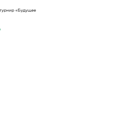
, турнир «Будущее
ю