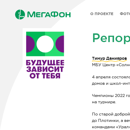
О ПРОЕКТЕ
ФОТ
Репор
Тимур Данияров
МБУ Центр «Солне
4 апреля состоял
домов и школ-инт
2026
Чемпионы 2022 го
на турнире.
Архив
2024
По старой доброй
2023
до Плотинки, а в
командами «Урал» 
2022