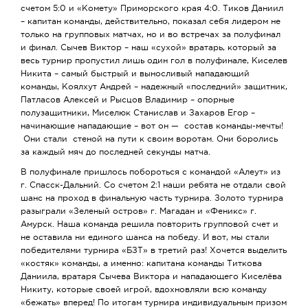
счетом 5:0 и «Комету» Приморского края 4:0. Тиков Даниил
– капитан команды, действительно, показал себя лидером не
только на групповых матчах, но и во встречах за полуфинал
и финал. Сычев Виктор – наш «сухой» вратарь, который за
весь турнир пропустил лишь один гол в полуфинале, Киселев
Никита – самый быстрый и выносливый нападающий
команды, Коялхут Андрей – надежный «последний» защитник,
Патласов Алексей и Рысцов Владимир – опорные
полузащитники, Миселюк Станислав и Захаров Егор –
начинающие нападающие – вот он — состав команды-мечты!
Они стали стеной на пути к своим воротам. Они боролись
за каждый мяч до последней секунды матча.
В полуфинале пришлось побороться с командой «Алеут» из
г. Спасск-Дальний. Со счетом 2:1 наши ребята не отдали свой
шанс на проход в финальную часть турнира. Золото турнира
разыграли «Зеленый остров» г. Магадан и «Феникс» г.
Амурск. Наша команда решила повторить групповой счет и
не оставила ни единого шанса на победу. И вот, мы стали
победителями турнира «БЗТ» в третий раз! Хочется выделить
«костяк» команды, а именно: капитана команды Титкова
Даниила, вратаря Сычева Виктора и нападающего Киселёва
Никиту, которые своей игрой, вдохновляли всю команду
«бежать» вперед! По итогам турнира индивидуальным призом