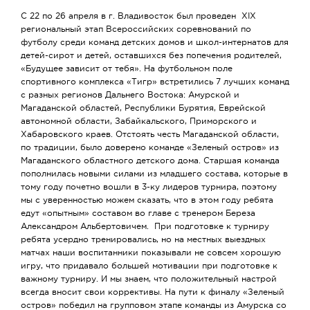
С 22 по 26 апреля в г. Владивосток был проведен XIX
региональный этап Всероссийских соревнований по
футболу среди команд детских домов и школ-интернатов для
детей-сирот и детей, оставшихся без попечения родителей,
«Будущее зависит от тебя». На футбольном поле
спортивного комплекса «Тигр» встретились 7 лучших команд
с разных регионов Дальнего Востока: Амурской и
Магаданской областей, Республики Бурятия, Еврейской
автономной области, Забайкальского, Приморского и
Хабаровского краев. Отстоять честь Магаданской области,
по традиции, было доверено команде «Зеленый остров» из
Магаданского областного детского дома. Старшая команда
пополнилась новыми силами из младшего состава, которые в
тому году почетно вошли в 3-ку лидеров турнира, поэтому
мы с уверенностью можем сказать, что в этом году ребята
едут «опытным» составом во главе с тренером Береза
Александром Альбертовичем. При подготовке к турниру
ребята усердно тренировались, но на местных выездных
матчах наши воспитанники показывали не совсем хорошую
игру, что придавало большей мотивации при подготовке к
важному турниру. И мы знаем, что положительный настрой
всегда вносит свои коррективы. На пути к финалу «Зеленый
остров» победил на групповом этапе команды из Амурска со