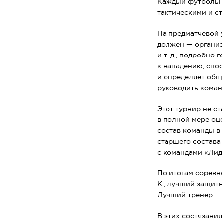
Каждый футбольны
2021
тактическими и с
На предматчевой 
должен — организ
и т. д.
, подробно г
к нападению, спо
и определяет общ
руководить коман
Этот турнир не с
в полной мере оц
состав команды в
старшего состава
с командами «Лиде
По итогам соревн
К., лучший защитн
Лучший тренер —
В этих состязани