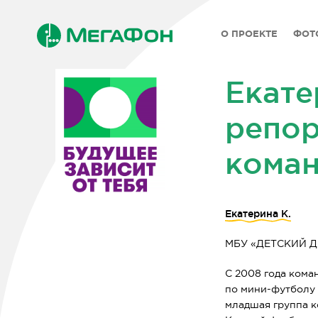
О ПРОЕКТЕ
ФОТ
Екате
репор
коман
Екатерина К.
2026
МБУ «ДЕТСКИЙ Д
Архив
2024
С 2008 года кома
по
мини-футболу
2023
младшая группа к
2022