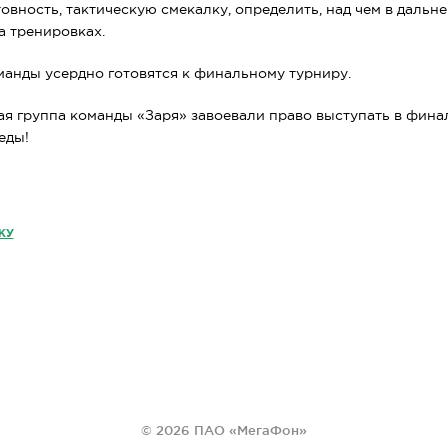
овность, тактическую смекалку, определить, над чем в даль
а тренировках.
манды усердно готовятся к финальному турниру.
я группа команды «Заря» завоевали право выступать в финал
еды!
КУ
© 2026 ПАО «МегаФон»