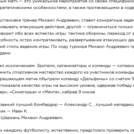
й матч — это уникальное мероприятие со своей спецификой
тратегическими особенностями, а также протекающими в ходе
установке тренер Михаил Андреевич, ставит конкретные зада
овывать атакующие действия, другой — ограничиться только
оворит обо всех аспектах игры: тактика обороны, переход от
собность остро контратаковать, развертывание атакующих де
ий стиль ведения игры. По ходу турнира Михаил Андреевич 
дами.
тал исключением. Зрители, организаторы и команды — соперн
енить спортивное мастерство каждого из участников команд
 решающем матче обыграли команду «Дельфины» со счётом 5:
 показала качество игры на высоком уровне, одержав победу 
р», «Синегорье» и «Мечта», набрав 9 очков.
ований лучший бомбардир — Александр С. , лучший напада
ик — Иван К.
 Шаркань Михаил Андреевич.
ях каждому футболисту, естественно, предстояло проверить 