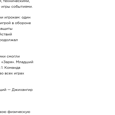
, техническими,
 игры событиями.
чи игрокам: один
 игрой в обороне
 защиты
йствий
продолжал
ики смогли
ы «Заря». Младший
1. Команда
во всех играх
ющий — Джихангир
свою физическую