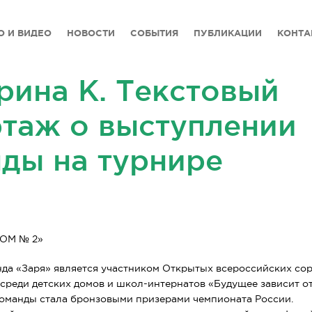
О И ВИДЕО
НОВОСТИ
СОБЫТИЯ
ПУБЛИКАЦИИ
КОНТА
рина К. Текстовый
таж о выступлении
ды на турнире
ОМ № 2»
нда «Заря» является участником Открытых всероссийских со
среди детских домов и
школ-интернатов
«Будущее зависит от 
оманды стала бронзовыми призерами чемпионата России.